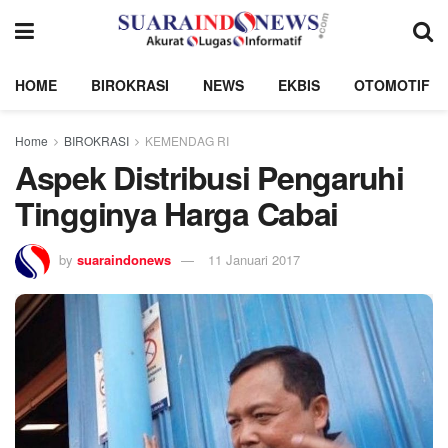
HOME
BIROKRASI
NEWS
EKBIS
OTOMOTIF
Home
BIROKRASI
KEMENDAG RI
Aspek Distribusi Pengaruhi
Tingginya Harga Cabai
by
suaraindonews
11 Januari 2017