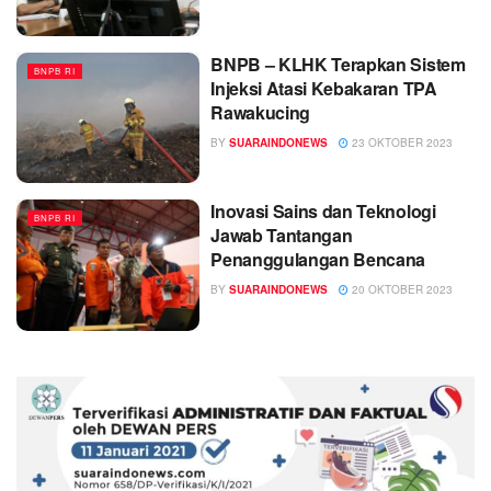
BNPB – KLHK Terapkan Sistem
BNPB RI
Injeksi Atasi Kebakaran TPA
Rawakucing
BY
SUARAINDONEWS
23 OKTOBER 2023
Inovasi Sains dan Teknologi
BNPB RI
Jawab Tantangan
Penanggulangan Bencana
BY
SUARAINDONEWS
20 OKTOBER 2023