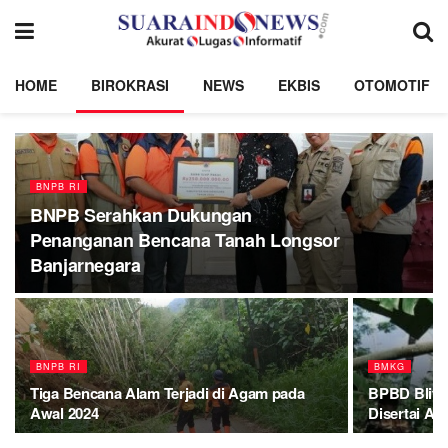
HOME
BIROKRASI
NEWS
EKBIS
OTOMOTIF
BNPB RI
BNPB Serahkan Dukungan
Penanganan Bencana Tanah Longsor
Banjarnegara
BNPB RI
BMKG
Tiga Bencana Alam Terjadi di Agam pada
BPBD Blita
Awal 2024
Disertai A