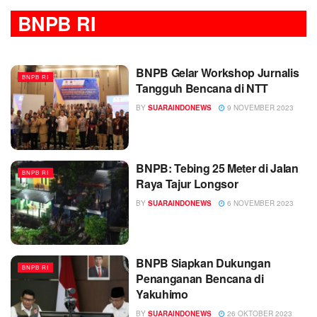
BNPB RI
BNPB Gelar Workshop Jurnalis
BNPB RI
Tangguh Bencana di NTT
BY
SUARAINDONEWS
9 NOVEMBER 2023
BNPB: Tebing 25 Meter di Jalan
BNPB RI
Raya Tajur Longsor
BY
SUARAINDONEWS
6 NOVEMBER 2023
BNPB Siapkan Dukungan
BNPB RI
Penanganan Bencana di
Yakuhimo
BY
SUARAINDONEWS
26 OKTOBER 2023