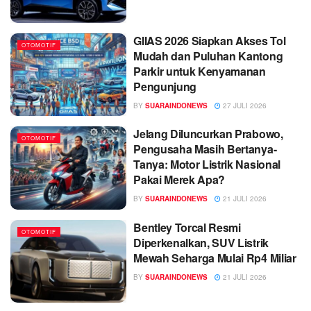
GIIAS 2026 Siapkan Akses Tol
OTOMOTIF
Mudah dan Puluhan Kantong
Parkir untuk Kenyamanan
Pengunjung
BY
SUARAINDONEWS
27 JULI 2026
Jelang Diluncurkan Prabowo,
OTOMOTIF
Pengusaha Masih Bertanya-
Tanya: Motor Listrik Nasional
Pakai Merek Apa?
BY
SUARAINDONEWS
21 JULI 2026
Bentley Torcal Resmi
OTOMOTIF
Diperkenalkan, SUV Listrik
Mewah Seharga Mulai Rp4 Miliar
BY
SUARAINDONEWS
21 JULI 2026