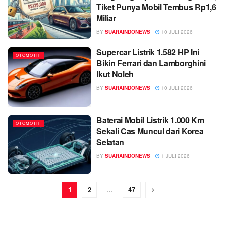
Tiket Punya Mobil Tembus Rp1,6
Miliar
BY
SUARAINDONEWS
10 JULI 2026
Supercar Listrik 1.582 HP Ini
OTOMOTIF
Bikin Ferrari dan Lamborghini
Ikut Noleh
BY
SUARAINDONEWS
10 JULI 2026
Baterai Mobil Listrik 1.000 Km
OTOMOTIF
Sekali Cas Muncul dari Korea
Selatan
BY
SUARAINDONEWS
1 JULI 2026
1
2
…
47