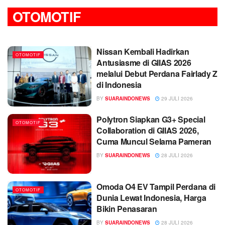
OTOMOTIF
Nissan Kembali Hadirkan
OTOMOTIF
Antusiasme di GIIAS 2026
melalui Debut Perdana Fairlady Z
di Indonesia
BY
SUARAINDONEWS
29 JULI 2026
Polytron Siapkan G3+ Special
OTOMOTIF
Collaboration di GIIAS 2026,
Cuma Muncul Selama Pameran
BY
SUARAINDONEWS
28 JULI 2026
Omoda O4 EV Tampil Perdana di
OTOMOTIF
Dunia Lewat Indonesia, Harga
Bikin Penasaran
BY
SUARAINDONEWS
28 JULI 2026