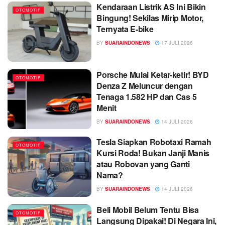
Kendaraan Listrik AS Ini Bikin
OTOMOTIF
Bingung! Sekilas Mirip Motor,
Ternyata E-bike
BY
SUARAINDONEWS
17 JULI 2026
Porsche Mulai Ketar-ketir! BYD
OTOMOTIF
Denza Z Meluncur dengan
Tenaga 1.582 HP dan Cas 5
Menit
BY
SUARAINDONEWS
14 JULI 2026
Tesla Siapkan Robotaxi Ramah
OTOMOTIF
Kursi Roda! Bukan Janji Manis
atau Robovan yang Ganti
Nama?
BY
SUARAINDONEWS
14 JULI 2026
Beli Mobil Belum Tentu Bisa
OTOMOTIF
Langsung Dipakai! Di Negara Ini,