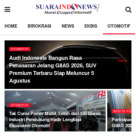
HOME
BIROKRASI
NEWS
EKBIS
OTOMOTIF
OTOMOTIF
Audi Indonesia Bangun Rasa
Penasaran Jelang GIIAS 2026, SUV
Premium Terbaru Siap Meluncur 5
Agustus
OTOMOTIF
BERITA FOTO
Tak Cuma Pamer Mobil, Lebih dari 150 Merek
Industri Pendukung Hadir Lengkapi
Partisipasi
Ekosistem Otomotif
GIIAS 2026