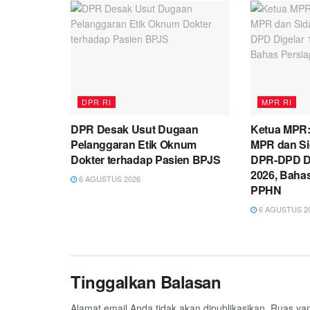
DPR RI
MPR RI
DPR Desak Usut Dugaan
Ketua MPR:
Pelanggaran Etik Oknum
MPR dan S
Dokter terhadap Pasien BPJS
DPR-DPD Di
2026, Baha
6 AGUSTUS 2026
PPHN
6 AGUSTUS 2
Tinggalkan Balasan
Alamat email Anda tidak akan dipublikasikan.
Ruas yan