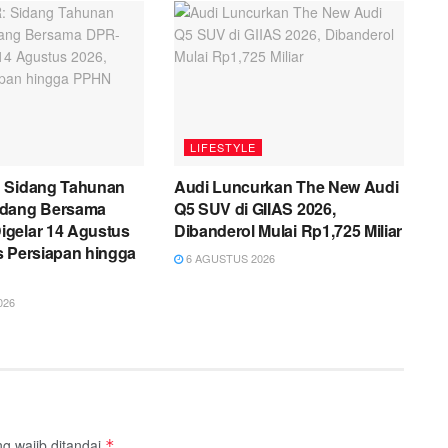
LIFESTYLE
 Sidang Tahunan
Audi Luncurkan The New Audi
idang Bersama
Q5 SUV di GIIAS 2026,
gelar 14 Agustus
Dibanderol Mulai Rp1,725 Miliar
s Persiapan hingga
6 AGUSTUS 2026
026
g wajib ditandai
*