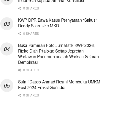
Indonesia kepada Amanat Konstitusi
0 SHARES
KWP DPR Bawa Kasus Pernyataan “Sirkus”
Deddy Sitorus ke MKD
0 SHARES
Buka Pameran Foto Jurnalistik KWP 2026,
Rieke Diah Pitaloka: Setiap Jepretan
Wartawan Parlemen adalah Warisan Sejarah
Demokrasi
0 SHARES
Sufmi Dasco Ahmad Resmi Membuka UMKM
Fest 2024 Fraksi Gerindra
0 SHARES