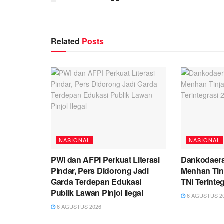
Related
Posts
NASIONAL
NASIONAL
PWI dan AFPI Perkuat Literasi
Dankodaera
Pindar, Pers Didorong Jadi
Menhan Tinj
Garda Terdepan Edukasi
TNI Terinte
Publik Lawan Pinjol Ilegal
6 AGUSTUS 2
6 AGUSTUS 2026