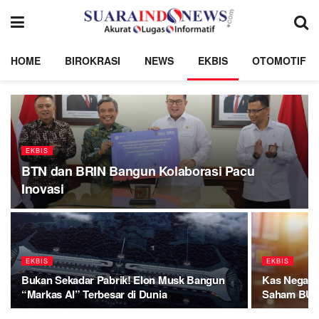
HOME
BIROKRASI
NEWS
EKBIS
OTOMOTIF
EKBIS
BTN dan BRIN Bangun Kolaborasi Pacu
Inovasi
EKBIS
EKBIS
Bukan Sekadar Pabrik! Elon Musk Bangun
Kas Negara 
“Markas AI” Terbesar di Dunia
Saham BU