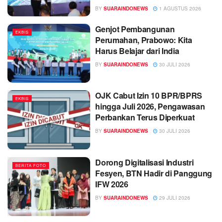
BY
SUARAINDONEWS
1 AGUSTUS 2026
Genjot Pembangunan
EKBIS
Perumahan, Prabowo: Kita
Harus Belajar dari India
BY
SUARAINDONEWS
30 JULI 2026
OJK Cabut Izin 10 BPR/BPRS
EKBIS
hingga Juli 2026, Pengawasan
Perbankan Terus Diperkuat
BY
SUARAINDONEWS
30 JULI 2026
Dorong Digitalisasi Industri
BERITA FOTO
Fesyen, BTN Hadir di Panggung
IFW 2026
BY
SUARAINDONEWS
29 JULI 2026