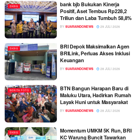
bank bjb Bukukan Kinerja
EKBIS
Positif, Aset Tembus Rp228,2
Triliun dan Laba Tumbuh 58,8%
BY
SUARAINDONEWS
29 JULI 2026
BRI Depok Maksimalkan Agen
EKBIS
BRILink, Perluas Akses Inklusi
Keuangan
BY
SUARAINDONEWS
28 JULI 2026
BTN Bangun Harapan Baru di
BERITA FOTO
Maluku Utara, Hadirkan Rumah
Layak Huni untuk Masyarakat
BY
SUARAINDONEWS
28 JULI 2026
Momentum UMKM 5K Run, BRI
EKBIS
KC Warung Buncit Tawarkan