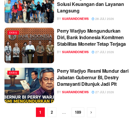
Solusi Keuangan dan Layanan
Langsung
BY
SUARAINDONEWS
28 JULI 2026
Perry Warjiyo Mengundurkan
EKBIS
Diri, Bank Indonesia Komitmen
Stabilitas Moneter Tetap Terjaga
BY
SUARAINDONEWS
27 JULI 2026
Perry Warjiyo Resmi Mundur dari
EKBIS
Jabatan Gubernur BI, Destry
Damayanti Ditunjuk Jadi Plt
BY
SUARAINDONEWS
27 JULI 2026
1
2
…
189