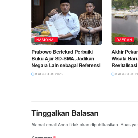
NASIONAL
DAERAH
Prabowo Bertekad Perbaiki
Akhir Peka
Buku Ajar SD-SMA, Jadikan
Wisata Baru
Negara Lain sebagai Referensi
Revitalisas
8 AGUSTUS 2026
8 AGUSTUS 2
Tinggalkan Balasan
Alamat email Anda tidak akan dipublikasikan.
Ruas yan
Komentar
*