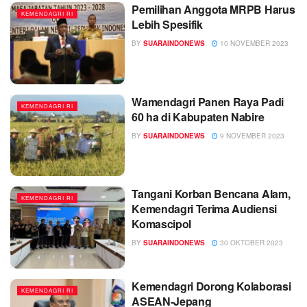
Pemilihan Anggota MRPB Harus
KEMENDAGRI RI
Lebih Spesifik
BY
SUARAINDONEWS
10 NOVEMBER 2023
Wamendagri Panen Raya Padi
KEMENDAGRI RI
60 ha di Kabupaten Nabire
BY
SUARAINDONEWS
9 NOVEMBER 2023
Tangani Korban Bencana Alam,
KEMENDAGRI RI
Kemendagri Terima Audiensi
Komascipol
BY
SUARAINDONEWS
30 OKTOBER 2023
Kemendagri Dorong Kolaborasi
KEMENDAGRI RI
ASEAN-Jepang