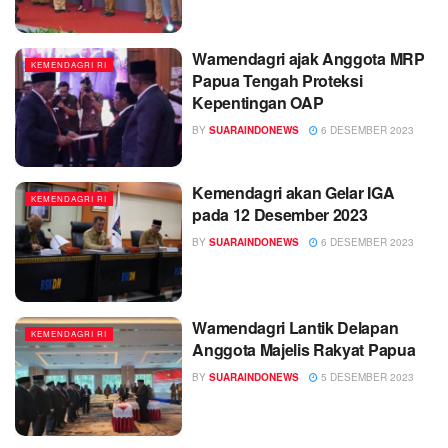
Wamendagri ajak Anggota MRP
KEMENDAGRI RI
Papua Tengah Proteksi
Kepentingan OAP
BY
SUARAINDONEWS
6 DESEMBER 2023
Kemendagri akan Gelar IGA
KEMENDAGRI RI
pada 12 Desember 2023
BY
SUARAINDONEWS
6 DESEMBER 2023
Wamendagri Lantik Delapan
KEMENDAGRI RI
Anggota Majelis Rakyat Papua
BY
SUARAINDONEWS
5 DESEMBER 2023