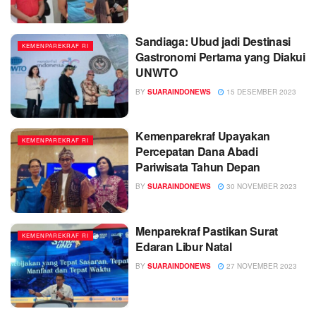
Sandiaga: Ubud jadi Destinasi
KEMENPAREKRAF RI
Gastronomi Pertama yang Diakui
UNWTO
BY
SUARAINDONEWS
15 DESEMBER 2023
Kemenparekraf Upayakan
KEMENPAREKRAF RI
Percepatan Dana Abadi
Pariwisata Tahun Depan
BY
SUARAINDONEWS
30 NOVEMBER 2023
Menparekraf Pastikan Surat
KEMENPAREKRAF RI
Edaran Libur Natal
BY
SUARAINDONEWS
27 NOVEMBER 2023