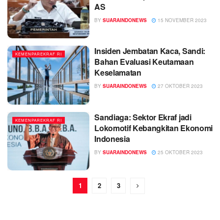
AS
BY
SUARAINDONEWS
15 NOVEMBER 2023
Insiden Jembatan Kaca, Sandi:
KEMENPAREKRAF RI
Bahan Evaluasi Keutamaan
Keselamatan
BY
SUARAINDONEWS
27 OKTOBER 2023
Sandiaga: Sektor Ekraf jadi
KEMENPAREKRAF RI
Lokomotif Kebangkitan Ekonomi
Indonesia
BY
SUARAINDONEWS
25 OKTOBER 2023
1
2
3