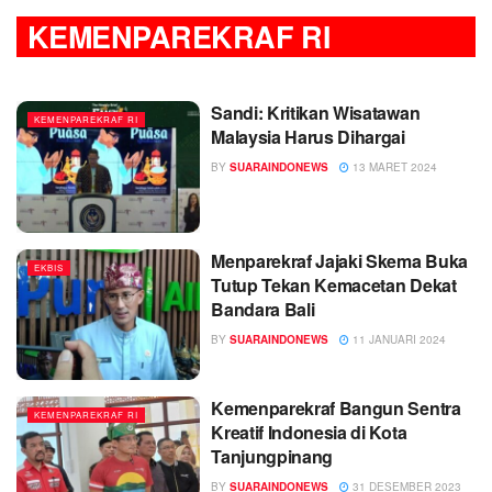
KEMENPAREKRAF RI
Sandi: Kritikan Wisatawan
KEMENPAREKRAF RI
Malaysia Harus Dihargai
BY
SUARAINDONEWS
13 MARET 2024
Menparekraf Jajaki Skema Buka
EKBIS
Tutup Tekan Kemacetan Dekat
Bandara Bali
BY
SUARAINDONEWS
11 JANUARI 2024
Kemenparekraf Bangun Sentra
KEMENPAREKRAF RI
Kreatif Indonesia di Kota
Tanjungpinang
BY
SUARAINDONEWS
31 DESEMBER 2023