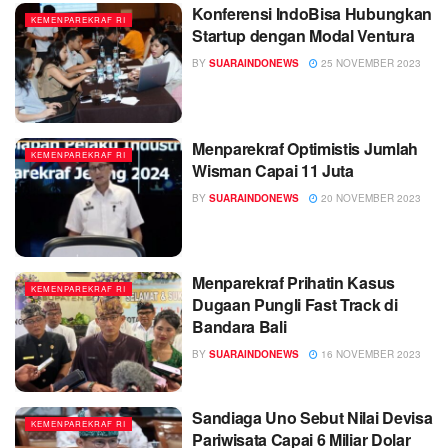
Konferensi IndoBisa Hubungkan
KEMENPAREKRAF RI
Startup dengan Modal Ventura
BY
SUARAINDONEWS
25 NOVEMBER 2023
Menparekraf Optimistis Jumlah
KEMENPAREKRAF RI
Wisman Capai 11 Juta
BY
SUARAINDONEWS
20 NOVEMBER 2023
Menparekraf Prihatin Kasus
KEMENPAREKRAF RI
Dugaan Pungli Fast Track di
Bandara Bali
BY
SUARAINDONEWS
16 NOVEMBER 2023
Sandiaga Uno Sebut Nilai Devisa
KEMENPAREKRAF RI
Pariwisata Capai 6 Miliar Dolar