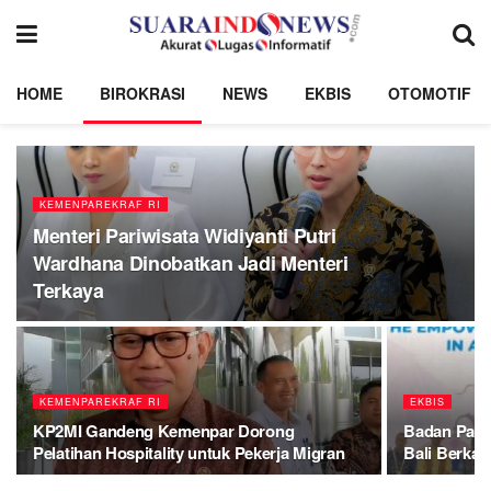
HOME
BIROKRASI
NEWS
EKBIS
OTOMOTIF
KEMENPAREKRAF RI
Menteri Pariwisata Widiyanti Putri
Wardhana Dinobatkan Jadi Menteri
Terkaya
KEMENPAREKRAF RI
EKBIS
KP2MI Gandeng Kemenpar Dorong
Badan Pariw
Pelatihan Hospitality untuk Pekerja Migran
Bali Berkat