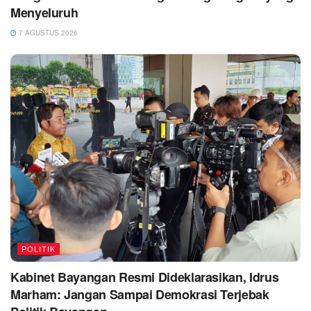
Menyeluruh
7 AGUSTUS 2026
POLITIK
Kabinet Bayangan Resmi Dideklarasikan, Idrus
Marham: Jangan Sampai Demokrasi Terjebak