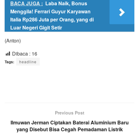
BACA JUGA :
Laba Naik, Bonus
Menggila! Ferrari Guyur Karyawan
Italia Rp286 Juta per Orang, yang di
Luar Negeri Gigit Setir
(Anton)
Dibaca :
16
Tags:
headline
Previous Post
Ilmuwan Jerman Ciptakan Baterai Aluminium Baru
yang Disebut Bisa Cegah Pemadaman Listrik