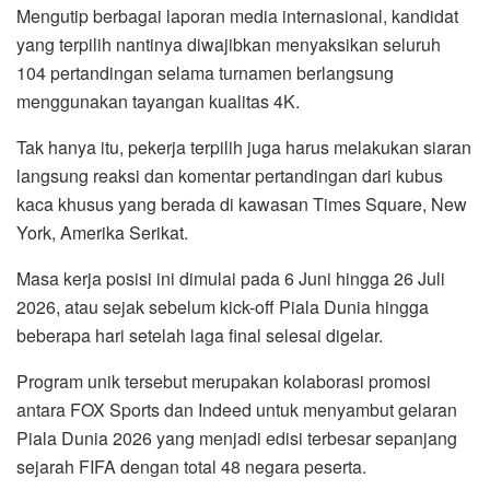
Mengutip berbagai laporan media internasional, kandidat
yang terpilih nantinya diwajibkan menyaksikan seluruh
104 pertandingan selama turnamen berlangsung
menggunakan tayangan kualitas 4K.
Tak hanya itu, pekerja terpilih juga harus melakukan siaran
langsung reaksi dan komentar pertandingan dari kubus
kaca khusus yang berada di kawasan Times Square, New
York, Amerika Serikat.
Masa kerja posisi ini dimulai pada 6 Juni hingga 26 Juli
2026, atau sejak sebelum kick-off Piala Dunia hingga
beberapa hari setelah laga final selesai digelar.
Program unik tersebut merupakan kolaborasi promosi
antara FOX Sports dan Indeed untuk menyambut gelaran
Piala Dunia 2026 yang menjadi edisi terbesar sepanjang
sejarah FIFA dengan total 48 negara peserta.