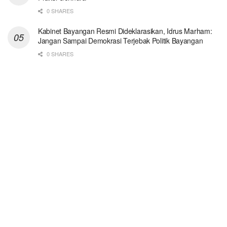
0 SHARES
Kabinet Bayangan Resmi Dideklarasikan, Idrus Marham:
Jangan Sampai Demokrasi Terjebak Politik Bayangan
0 SHARES