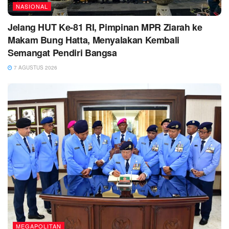
NASIONAL
Jelang HUT Ke-81 RI, Pimpinan MPR Ziarah ke
Makam Bung Hatta, Menyalakan Kembali
Semangat Pendiri Bangsa
7 AGUSTUS 2026
MEGAPOLITAN