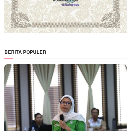
BERITA POPULER