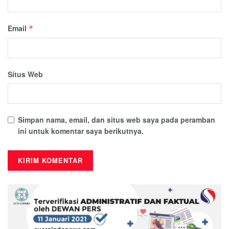
Email
*
Situs Web
Simpan nama, email, dan situs web saya pada peramban
ini untuk komentar saya berikutnya.