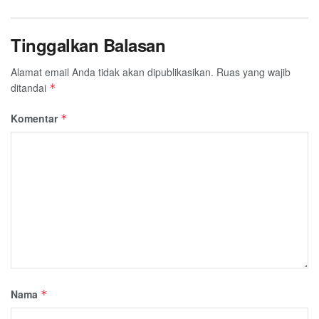
Tinggalkan Balasan
Alamat email Anda tidak akan dipublikasikan.
Ruas yang wajib
ditandai
*
Komentar
*
Nama
*