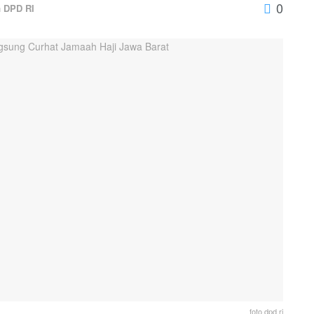
0
n
DPD RI
foto dpd ri