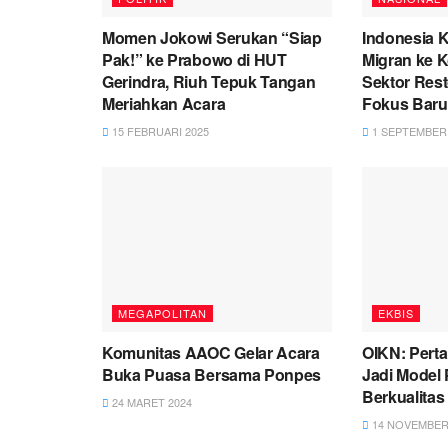
Momen Jokowi Serukan “Siap
Indonesia K
Pak!” ke Prabowo di HUT
Migran ke K
Gerindra, Riuh Tepuk Tangan
Sektor Rest
Meriahkan Acara
Fokus Baru
15 FEBRUARI 2025
1 SEPTEMBER 
MEGAPOLITAN
EKBIS
Komunitas AAOC Gelar Acara
OIKN: Perta
Buka Puasa Bersama Ponpes
Jadi Model
Berkualitas
24 MARET 2024
14 NOVEMBER