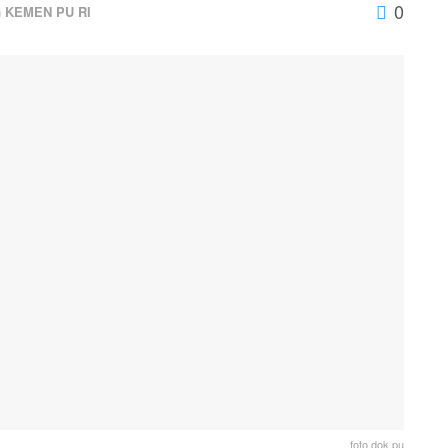
0
n
KEMEN PU RI
foto dok pu