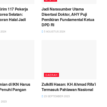
irim 117 Pekerja
Jadi Narasumber Utama
orea Selatan:
Disertasi Doktor, AHY Puji
oran Halal Jadi
Pemikiran Fundamental Ketua
DPD RI
2024
5 AGUSTUS 2024
DAERAH
nian di IKN Harus
Zulkifli Hasan: KH Ahmad Rifa’i
 Penuhi Pangan
Termasuk Pahlawan Nasional
23 SEPTEMBER 2023
 2023