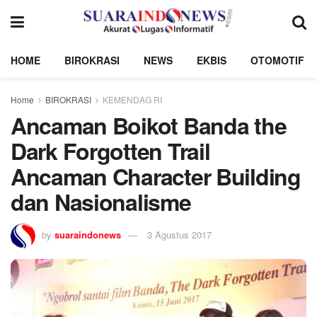
HOME
BIROKRASI
NEWS
EKBIS
OTOMOTIF
Home
BIROKRASI
KEMENDAG RI
Ancaman Boikot Banda the
Dark Forgotten Trail
Ancaman Character Building
dan Nasionalisme
by
suaraindonews
3 Agustus 2017