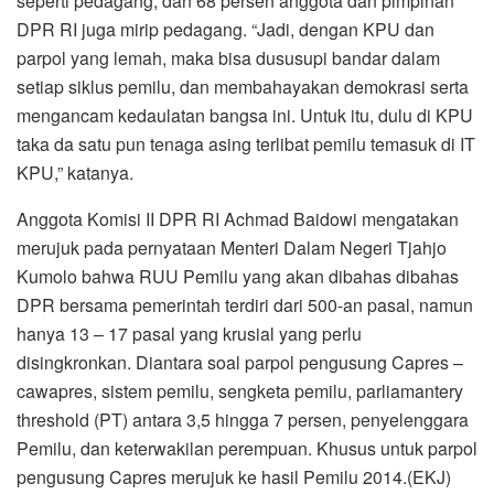
seperti pedagang, dan 68 persen anggota dan pimpinan
DPR RI juga mirip pedagang. “Jadi, dengan KPU dan
parpol yang lemah, maka bisa dususupi bandar dalam
setiap siklus pemilu, dan membahayakan demokrasi serta
mengancam kedaulatan bangsa ini. Untuk itu, dulu di KPU
taka da satu pun tenaga asing terlibat pemilu temasuk di IT
KPU,” katanya.
Anggota Komisi II DPR RI Achmad Baidowi mengatakan
merujuk pada pernyataan Menteri Dalam Negeri Tjahjo
Kumolo bahwa RUU Pemilu yang akan dibahas dibahas
DPR bersama pemerintah terdiri dari 500-an pasal, namun
hanya 13 – 17 pasal yang krusial yang perlu
disingkronkan. Diantara soal parpol pengusung Capres –
cawapres, sistem pemilu, sengketa pemilu, parliamantery
threshold (PT) antara 3,5 hingga 7 persen, penyelenggara
Pemilu, dan keterwakilan perempuan. Khusus untuk parpol
pengusung Capres merujuk ke hasil Pemilu 2014.(EKJ)