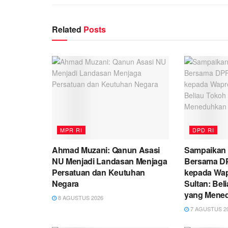
Related
Posts
MPR RI
DPD RI
Ahmad Muzani: Qanun Asasi
Sampaikan
NU Menjadi Landasan Menjaga
Bersama DP
Persatuan dan Keutuhan
kepada Wap
Negara
Sultan: Be
yang Mene
8 AGUSTUS 2026
7 AGUSTUS 2