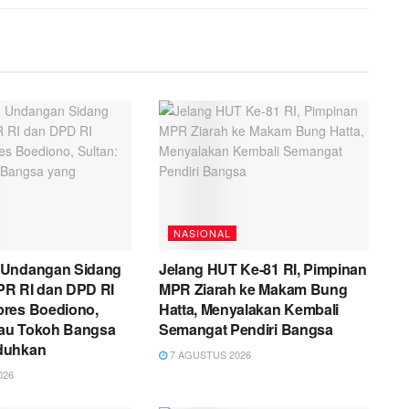
NASIONAL
 Undangan Sidang
Jelang HUT Ke-81 RI, Pimpinan
R RI dan DPD RI
MPR Ziarah ke Makam Bung
res Boediono,
Hatta, Menyalakan Kembali
liau Tokoh Bangsa
Semangat Pendiri Bangsa
duhkan
7 AGUSTUS 2026
026