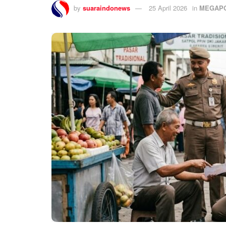
by
suaraindonews
25 April 2026
in
MEGAPO