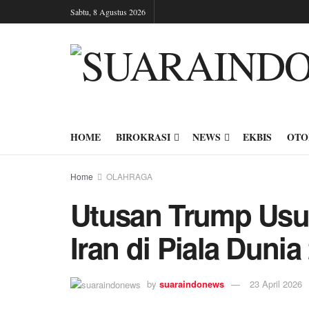
Sabtu, 8 Agustus 2026
HOME
BIROKRASI
NEWS
EKBIS
OTO
Home
OLAHRAGA
Utusan Trump Usul
Iran di Piala Dunia
by
suaraindonews
23 April 2026