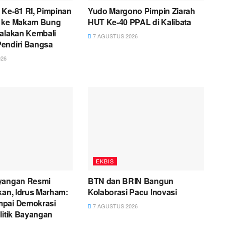
 Ke-81 RI, Pimpinan
Yudo Margono Pimpin Ziarah
 ke Makam Bung
HUT Ke-40 PPAL di Kalibata
yalakan Kembali
7 AGUSTUS 2026
endiri Bangsa
26
EKBIS
yangan Resmi
BTN dan BRIN Bangun
kan, Idrus Marham:
Kolaborasi Pacu Inovasi
pai Demokrasi
7 AGUSTUS 2026
litik Bayangan