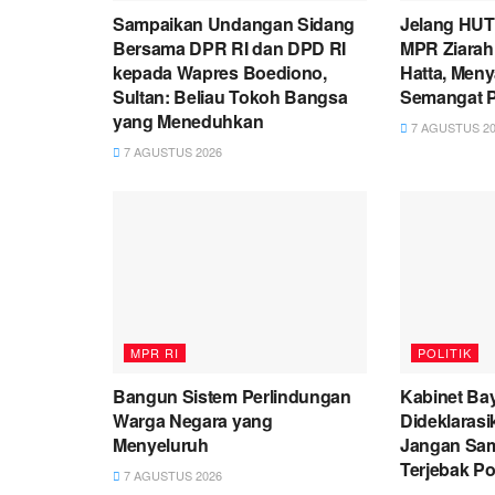
Sampaikan Undangan Sidang
Jelang HUT
Bersama DPR RI dan DPD RI
MPR Ziarah
kepada Wapres Boediono,
Hatta, Men
Sultan: Beliau Tokoh Bangsa
Semangat P
yang Meneduhkan
7 AGUSTUS 20
7 AGUSTUS 2026
MPR RI
POLITIK
Bangun Sistem Perlindungan
Kabinet Ba
Warga Negara yang
Dideklarasi
Menyeluruh
Jangan Sam
Terjebak Po
7 AGUSTUS 2026