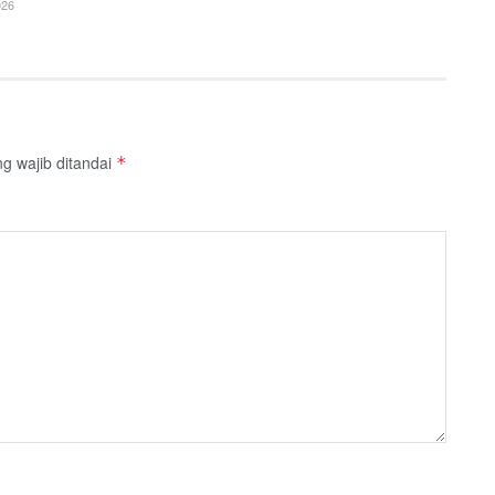
26
g wajib ditandai
*