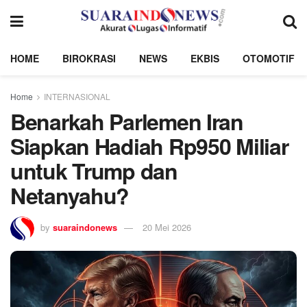
HOME
BIROKRASI
NEWS
EKBIS
OTOMOTIF
Home
INTERNASIONAL
Benarkah Parlemen Iran
Siapkan Hadiah Rp950 Miliar
untuk Trump dan
Netanyahu?
by
suaraindonews
20 Mei 2026