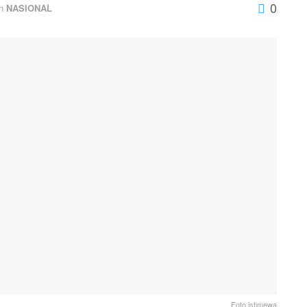
0
n
NASIONAL
Foto istimewa