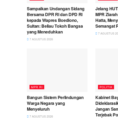
Sampaikan Undangan Sidang
Jelang HUT
Bersama DPR RI dan DPD RI
MPR Ziarah
kepada Wapres Boediono,
Hatta, Men
Sultan: Beliau Tokoh Bangsa
Semangat P
yang Meneduhkan
7 AGUSTUS 20
7 AGUSTUS 2026
MPR RI
POLITIK
Bangun Sistem Perlindungan
Kabinet Ba
Warga Negara yang
Dideklarasi
Menyeluruh
Jangan Sam
Terjebak Po
7 AGUSTUS 2026