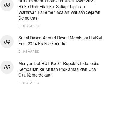
Buka Pameran Foto Jurnalistik KWP 2026,
Rieke Diah Pitaloka: Setiap Jepretan
Wartawan Parlemen adalah Warisan Sejarah
Demokrasi
0 SHARES
Sufmi Dasco Ahmad Resmi Membuka UMKM
Fest 2024 Fraksi Gerindra
0 SHARES
Menyambut HUT Ke-81 Republik Indonesia:
Kembalilah ke Khittah Proklamasi dan Cita-
Cita Kemerdekaan
0 SHARES