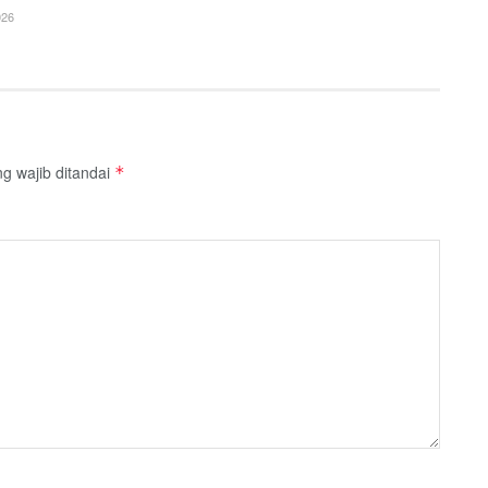
26
g wajib ditandai
*