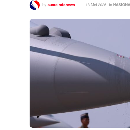
by
suaraindonews
18 Mei 2026
in
NASION