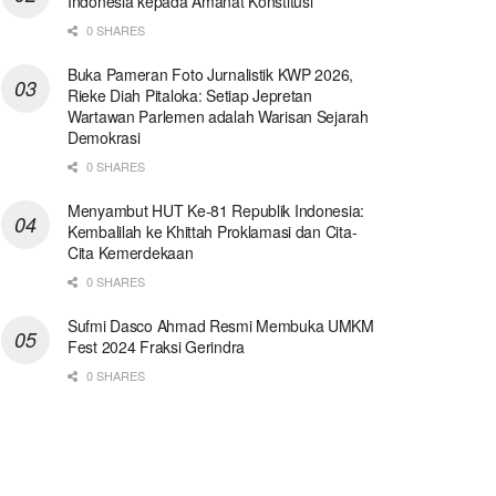
Indonesia kepada Amanat Konstitusi
0 SHARES
Buka Pameran Foto Jurnalistik KWP 2026,
Rieke Diah Pitaloka: Setiap Jepretan
Wartawan Parlemen adalah Warisan Sejarah
Demokrasi
0 SHARES
Menyambut HUT Ke-81 Republik Indonesia:
Kembalilah ke Khittah Proklamasi dan Cita-
Cita Kemerdekaan
0 SHARES
Sufmi Dasco Ahmad Resmi Membuka UMKM
Fest 2024 Fraksi Gerindra
0 SHARES