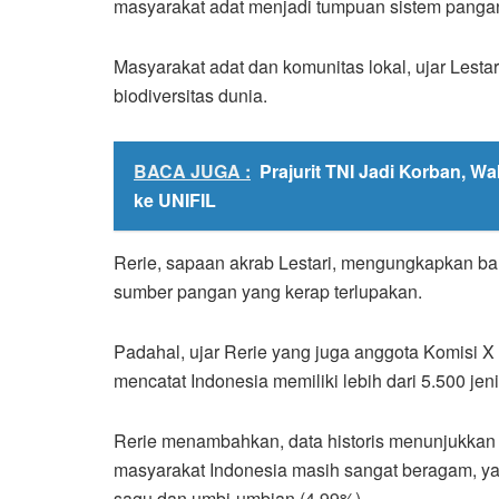
masyarakat adat menjadi tumpuan sistem pangan 
Masyarakat adat dan komunitas lokal, ujar Lestari
biodiversitas dunia.
BACA JUGA :
Prajurit TNI Jadi Korban, W
ke UNIFIL
Rerie, sapaan akrab Lestari, mengungkapkan b
sumber pangan yang kerap terlupakan.
Padahal, ujar Rerie yang juga anggota Komisi X
mencatat Indonesia memiliki lebih dari 5.500 je
Rerie menambahkan, data historis menunjukkan
masyarakat Indonesia masih sangat beragam, yai
sagu dan umbi-umbian (4,99%).