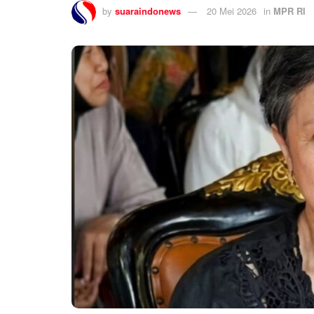
by
suaraindonews
20 Mei 2026
in
MPR RI