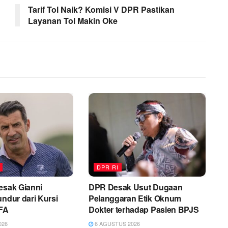
Tarif Tol Naik? Komisi V DPR Pastikan
Layanan Tol Makin Oke
DPR RI
esak Gianni
DPR Desak Usut Dugaan
undur dari Kursi
Pelanggaran Etik Oknum
IFA
Dokter terhadap Pasien BPJS
026
6 AGUSTUS 2026