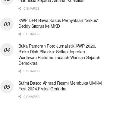
Indonesia kepada Amanat Konstitusi
0 SHARES
KWP DPR Bawa Kasus Pernyataan “Sirkus”
Deddy Sitorus ke MKD
0 SHARES
Buka Pameran Foto Jurnalistik KWP 2026,
Rieke Diah Pitaloka: Setiap Jepretan
Wartawan Parlemen adalah Warisan Sejarah
Demokrasi
0 SHARES
Sufmi Dasco Ahmad Resmi Membuka UMKM
Fest 2024 Fraksi Gerindra
0 SHARES