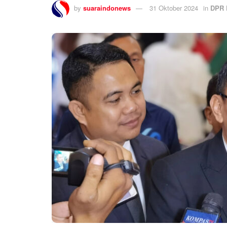
by
suaraindonews
31 Oktober 2024
in
DPR 