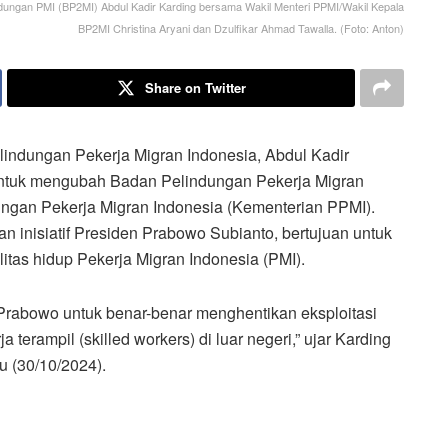
ndungan PMI (BP2MI) Abdul Kadir Karding bersama Wakil Menteri PPMI/Wakil Kepala
BP2MI Christina Aryani dan Dzulfikar Ahmad Tawalla. (Foto: Anton)
Share on Twitter
lindungan Pekerja Migran Indonesia, Abdul Kadir
ntuk mengubah Badan Pelindungan Pekerja Migran
ngan Pekerja Migran Indonesia (Kementerian PPMI).
n inisiatif Presiden Prabowo Subianto, bertujuan untuk
tas hidup Pekerja Migran Indonesia (PMI).
n Prabowo untuk benar-benar menghentikan eksploitasi
rampil (skilled workers) di luar negeri,” ujar Karding
u (30/10/2024).