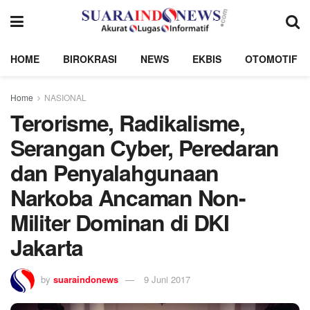
HOME
BIROKRASI
NEWS
EKBIS
OTOMOTIF
Home
NASIONAL
Terorisme, Radikalisme,
Serangan Cyber, Peredaran
dan Penyalahgunaan
Narkoba Ancaman Non-
Militer Dominan di DKI
Jakarta
by
suaraindonews
9 Juni 2017