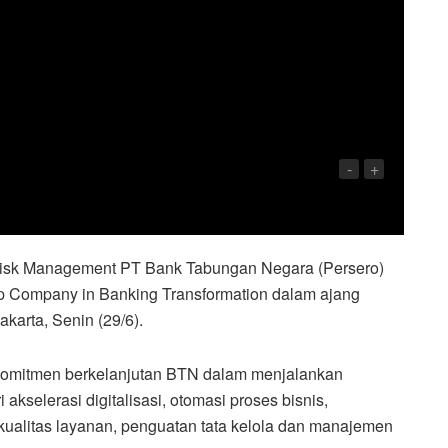
-
+
Risk Management PT Bank Tabungan Negara (Persero)
 Company in Banking Transformation dalam ajang
karta, Senin (29/6).
 komitmen berkelanjutan BTN dalam menjalankan
 akselerasi digitalisasi, otomasi proses bisnis,
n kualitas layanan, penguatan tata kelola dan manajemen