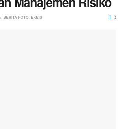
 dan Manajemen Risiko
0
in
BERITA FOTO
,
EKBIS