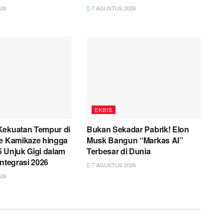
26
7 AGUSTUS 2026
EKBIS
Kekuatan Tempur di
Bukan Sekadar Pabrik! Elon
ne Kamikaze hingga
Musk Bangun “Markas AI”
 Unjuk Gigi dalam
Terbesar di Dunia
integrasi 2026
7 AGUSTUS 2026
26