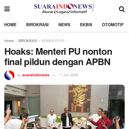
HOME
BIROKRASI
NEWS
EKBIS
OTOMOTIF
Home
BIROKRASI
KEMEN PU RI
Hoaks: Menteri PU nonton
final pildun dengan APBN
by
suaraindonews
7 Juli 2026