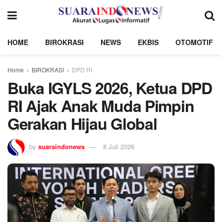
HOME
BIROKRASI
NEWS
EKBIS
OTOMOTIF
Home
BIROKRASI
DPD RI
Buka IGYLS 2026, Ketua DPD
RI Ajak Anak Muda Pimpin
Gerakan Hijau Global
by
suaraindonews
8 Juli 2026