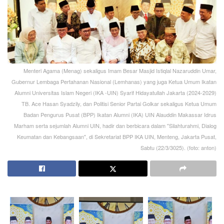
Menteri Agama (Menag) sekaligus Imam Besar Masjid Istiqlal Nazaruddin Umar,
Gubernur Lembaga Pertahanan Nasional (Lemhanas) yang juga Ketua Umum Ikatan
Alumni Universitas Islam Negeri (IKA -UIN) Syarif Hidayatullah Jakarta (2024-2029)
TB. Ace Hasan Syadzily, dan Politisi Senior Partai Golkar sekaligus Ketua Umum
Badan Pengurus Pusat (BPP) Ikatan Alumni (IKA) UIN Alauddin Makassar Idrus
Marham serta sejumlah Alumni UIN, hadir dan berbicara dalam "Silahturahmi, Dialog
Keumatan dan Kebangsaan", di Sekretariat BPP IKA UIN, Menteng, Jakarta Pusat,
Sabtu (22/3/3025). (foto: anton)