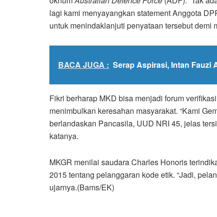
oknum
Australian Defence Force
(ADF). “Tak ad
lagi kami menyayangkan statement Anggota DP
untuk menindaklanjuti penyataan tersebut demi
BACA JUGA :
Serap Aspirasi, Intan Fauz
Fikri berharap MKD bisa menjadi forum verifikas
menimbulkan keresahan masyarakat. “Kami Gema
berlandaskan Pancasila, UUD NRI 45, jelas ters
katanya.
MKGR menilai saudara Charles Honoris terindi
2015 tentang pelanggaran kode etik. “Jadi, pela
ujarnya.(Bams/EK)