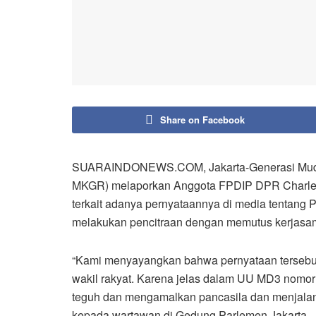
Share on Facebook
SUARAINDONEWS.COM, Jakarta-Generasi Mud
MKGR) melaporkan Anggota FPDIP DPR Charle
terkait adanya pernyataannya di media tentang 
melakukan pencitraan dengan memutus kerjasama
“Kami menyayangkan bahwa pernyataan tersebut
wakil rakyat. Karena jelas dalam UU MD3 nom
teguh dan mengamalkan pancasila dan menjala
kepada wartawan di Gedung Parlemen Jakarta, J