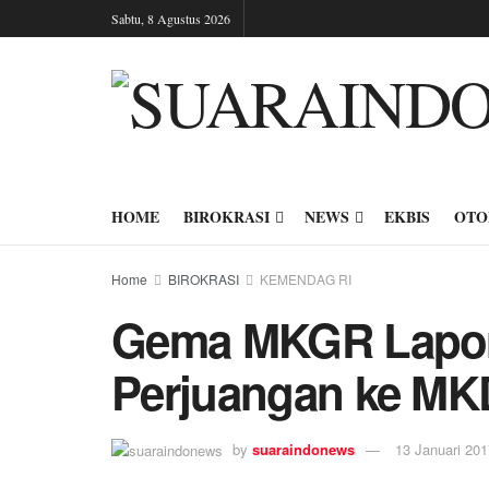
Sabtu, 8 Agustus 2026
HOME
BIROKRASI
NEWS
EKBIS
OTO
Home
BIROKRASI
KEMENDAG RI
Gema MKGR Lapor
Perjuangan ke M
by
suaraindonews
13 Januari 201