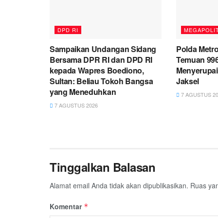
DPD RI
MEGAPOLI
Sampaikan Undangan Sidang
Polda Metro
Bersama DPR RI dan DPD RI
Temuan 99
kepada Wapres Boediono,
Menyerupai
Sultan: Beliau Tokoh Bangsa
Jaksel
yang Meneduhkan
7 AGUSTUS 20
7 AGUSTUS 2026
Tinggalkan Balasan
Alamat email Anda tidak akan dipublikasikan.
Ruas yan
Komentar
*