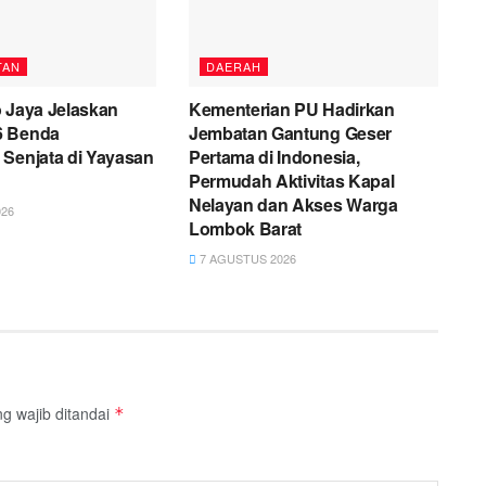
TAN
DAERAH
 Jaya Jelaskan
Kementerian PU Hadirkan
6 Benda
Jembatan Gantung Geser
 Senjata di Yayasan
Pertama di Indonesia,
Permudah Aktivitas Kapal
Nelayan dan Akses Warga
26
Lombok Barat
7 AGUSTUS 2026
g wajib ditandai
*