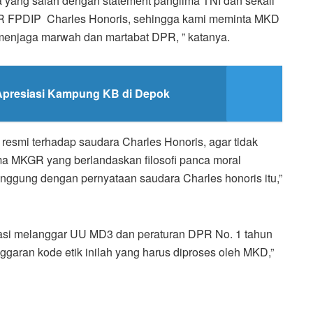
a yang salah dengan statement panglima TNI dan sekali
R FPDIP Charles Honoris, sehingga kami meminta MKD
 menjaga marwah dan martabat DPR, ” katanya.
i Apresiasi Kampung KB di Depok
i resmi terhadap saudara Charles Honoris, agar tidak
 MKGR yang berlandaskan filosofi panca moral
inggung dengan pernyataan saudara Charles honoris itu,”
kasi melanggar UU MD3 dan peraturan DPR No. 1 tahun
nggaran kode etik inilah yang harus diproses oleh MKD,”