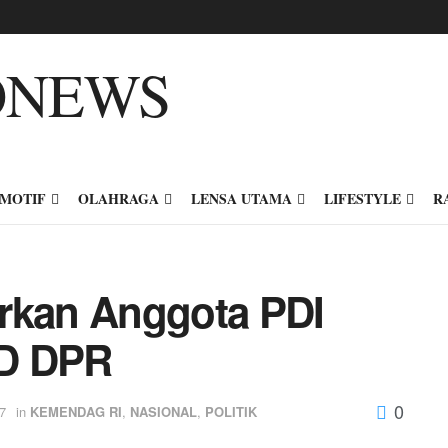
MOTIF
OLAHRAGA
LENSA UTAMA
LIFESTYLE
R
kan Anggota PDI
KD DPR
0
7
in
KEMENDAG RI
,
NASIONAL
,
POLITIK