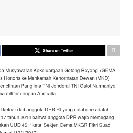
Share on Twitter
a Musyawarah Kekeluargaan Gotong Royong (GEMA
s Honoris ke Mahkamah Kehormatan Dewan (MKD)
Pencitraan Panglima TNI Jenderal TNI Gatot Nurmantyo
 militer dengan Australia.
 keluar dari anggota DPR RI yang notabene adalah
or 17 tahun 2014 bahwa anggota DPR wajib memegang
nkan UUD 45, “ kata Sekjen Gema MKGR Fikri Suadi
um’at (13/1/2017).