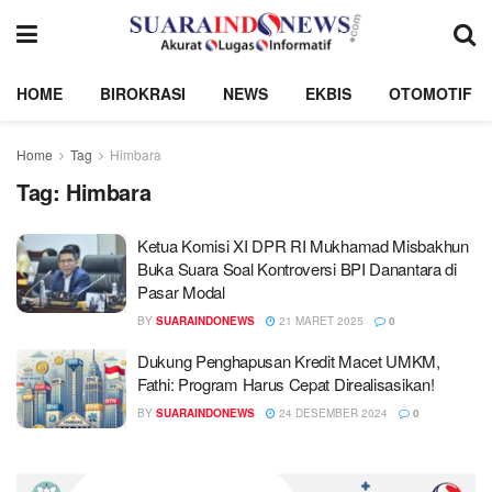
HOME
BIROKRASI
NEWS
EKBIS
OTOMOTIF
Home
Tag
Himbara
Tag:
Himbara
Ketua Komisi XI DPR RI Mukhamad Misbakhun
Buka Suara Soal Kontroversi BPI Danantara di
Pasar Modal
BY
SUARAINDONEWS
21 MARET 2025
0
Dukung Penghapusan Kredit Macet UMKM,
Fathi: Program Harus Cepat Direalisasikan!
BY
SUARAINDONEWS
24 DESEMBER 2024
0