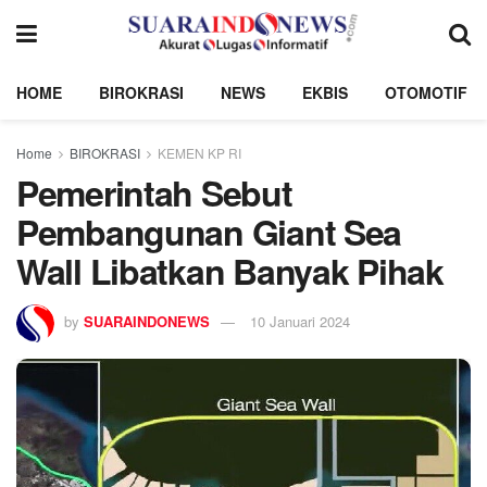
HOME
BIROKRASI
NEWS
EKBIS
OTOMOTIF
Home
BIROKRASI
KEMEN KP RI
Pemerintah Sebut
Pembangunan Giant Sea
Wall Libatkan Banyak Pihak
by
SUARAINDONEWS
10 Januari 2024