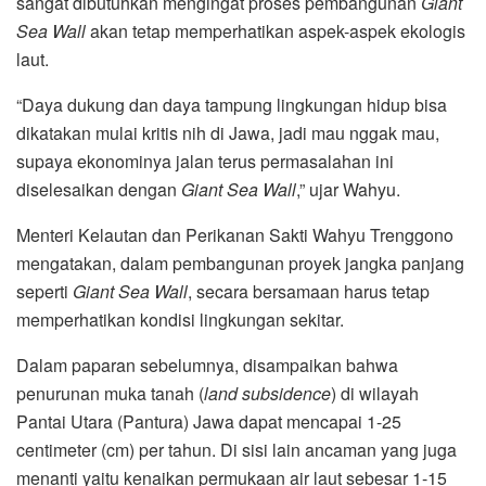
sangat dibutuhkan mengingat proses pembangunan
Giant
Sea Wall
akan tetap memperhatikan aspek-aspek ekologis
laut.
“Daya dukung dan daya tampung lingkungan hidup bisa
dikatakan mulai kritis nih di Jawa, jadi mau nggak mau,
supaya ekonominya jalan terus permasalahan ini
diselesaikan dengan
Giant Sea Wall
,” ujar Wahyu.
Menteri Kelautan dan Perikanan Sakti Wahyu Trenggono
mengatakan, dalam pembangunan proyek jangka panjang
seperti
Giant Sea Wall
, secara bersamaan harus tetap
memperhatikan kondisi lingkungan sekitar.
Dalam paparan sebelumnya, disampaikan bahwa
penurunan muka tanah (
land subsidence
) di wilayah
Pantai Utara (Pantura) Jawa dapat mencapai 1-25
centimeter (cm) per tahun. Di sisi lain ancaman yang juga
menanti yaitu kenaikan permukaan air laut sebesar 1-15