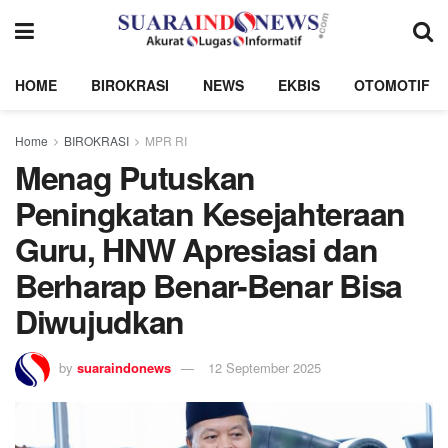
HOME
BIROKRASI
NEWS
EKBIS
OTOMOTIF
Home
BIROKRASI
MPR RI
Menag Putuskan
Peningkatan Kesejahteraan
Guru, HNW Apresiasi dan
Berharap Benar-Benar Bisa
Diwujudkan
by
suaraindonews
12 September 2025