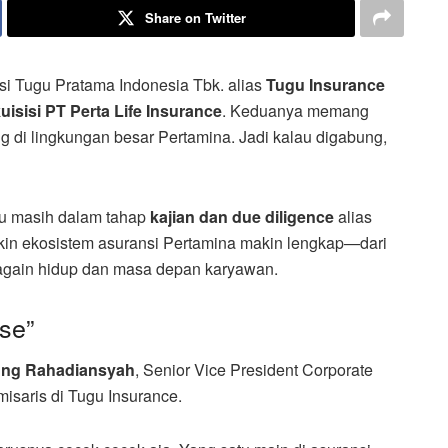
Share on Twitter
i Tugu Pratama Indonesia Tbk. alias
Tugu Insurance
isisi PT Perta Life Insurance
. Keduanya memang
i lingkungan besar Pertamina. Jadi kalau digabung,
gu masih dalam tahap
kajian dan due diligence
alias
ikin ekosistem asuransi Pertamina makin lengkap—dari
jagain hidup dan masa depan karyawan.
se”
ng Rahadiansyah
, Senior Vice President Corporate
isaris di Tugu Insurance.