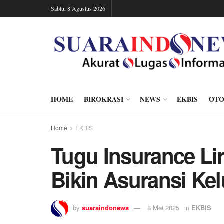
Sabtu, 8 Agustus 2026
HOME
BIROKRASI
NEWS
EKBIS
OTO
Home
EKBIS
Tugu Insurance Lir
Bikin Asuransi Kel
by
suaraindonews
8 Mei 2025
in
EKBIS