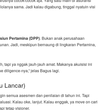
harusnya cocok-cocok aja. Yang satu main di asuransi
elolanya sama. Jadi kalau digabung, tinggal nyatuin visi
siun Pertamina (DPP)
. Bukan anak perusahaan
unan. Jadi, meskipun bernaung di lingkaran Pertamina,
h, tapi ya nggak jauh-jauh amat. Makanya akuisisi ini
e diligence-nya,” jelas Bagus lagi.
au Lancar)
gin semua asesmen dan penilaian di tahun ini. Tapi
valuasi. Kalau oke, lanjut. Kalau enggak, ya move on cari
api tetap visioner.