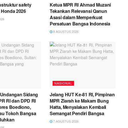
nstruktur safety
Ketua MPR RI Ahmad Muzani
a Honda 2026
Tekankan Relevansi Qanun
Asasi dalam Memperkuat
026
Persatuan Bangsa Indonesia
8 AGUSTUS 2026
NASIONAL
 Undangan Sidang
Jelang HUT Ke-81 RI, Pimpinan
R RI dan DPD RI
MPR Ziarah ke Makam Bung
res Boediono,
Hatta, Menyalakan Kembali
liau Tokoh Bangsa
Semangat Pendiri Bangsa
duhkan
7 AGUSTUS 2026
026