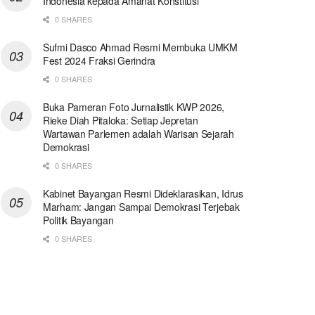
Indonesia kepada Amanat Konstitusi
0 SHARES
Sufmi Dasco Ahmad Resmi Membuka UMKM
Fest 2024 Fraksi Gerindra
0 SHARES
Buka Pameran Foto Jurnalistik KWP 2026,
Rieke Diah Pitaloka: Setiap Jepretan
Wartawan Parlemen adalah Warisan Sejarah
Demokrasi
0 SHARES
Kabinet Bayangan Resmi Dideklarasikan, Idrus
Marham: Jangan Sampai Demokrasi Terjebak
Politik Bayangan
0 SHARES