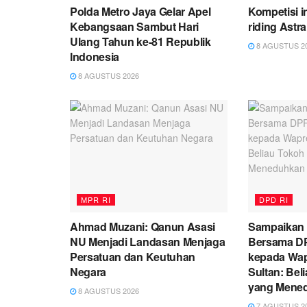
Polda Metro Jaya Gelar Apel
Kompetisi i
Kebangsaan Sambut Hari
riding Astr
Ulang Tahun ke-81 Republik
8 AGUSTUS 2
Indonesia
8 AGUSTUS 2026
MPR RI
DPD RI
Ahmad Muzani: Qanun Asasi
Sampaikan
NU Menjadi Landasan Menjaga
Bersama DP
Persatuan dan Keutuhan
kepada Wap
Negara
Sultan: Be
yang Mene
8 AGUSTUS 2026
7 AGUSTUS 2