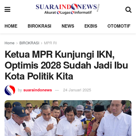
HOME
BIROKRASI
NEWS
EKBIS
OTOMOTIF
Home
BIROKRASI
MPR RI
Ketua MPR Kunjungi IKN,
Optimis 2028 Sudah Jadi Ibu
Kota Politik Kita
by
suaraindonews
24 Januari 2025