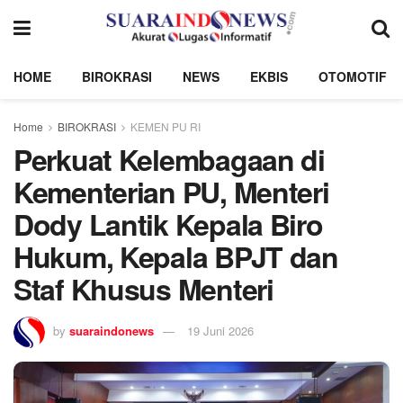
HOME
BIROKRASI
NEWS
EKBIS
OTOMOTIF
Home
BIROKRASI
KEMEN PU RI
Perkuat Kelembagaan di
Kementerian PU, Menteri
Dody Lantik Kepala Biro
Hukum, Kepala BPJT dan
Staf Khusus Menteri
by
suaraindonews
19 Juni 2026