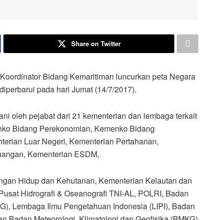
Share on Twitter
rdinator Bidang Kemaritiman luncurkan peta Negara
iperbarui pada hari Jumat (14/7/2017).
ani oleh pejabat dari 21 kementerian dan lembaga terkait
nko Bidang Perekonomian, Kemenko Bidang
terian Luar Negeri, Kementerian Pertahanan,
uangan, Kementerian ESDM,
ngan Hidup dan Kehutanan, Kementerian Kelautan dan
 Pusat Hidrografi & Oseanografi TNI-AL, POLRI, Badan
G), Lembaga Ilmu Pengetahuan Indonesia (LIPI), Badan
n Badan Meteorologi, Klimatologi dan Geofisika (BMKG)