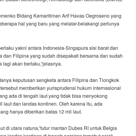
Kemenko Bidang Kemaritiman Arif Havas Oegroseno yang
eberapa hal yang baru yang melatar-belakangi perlunya
erlaku yakni antara Indonesia-Singapura sisi barat dan
esia dan Filipina yang sudah disepakati bersama dan sudah
 lagi akan berlaku,”jelasnya.
danya keputusan sengketa antara Filipina dan Tiongkok
 tersebut memberikan yurisprudensi hukum internasional
yang ada di tengah laut yang tidak bisa menyokong
 laut dan landas kontinen. Oleh karena itu, ada
yang hanya diberikan batas 12 mil laut.
laut di utara natuna,”tutur mantan Dubes RI untuk Belgia
a landas kontinen di bawah perairan tersebut sejak