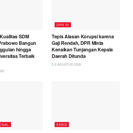
DPR RI
 Kualitas SDM
Tepis Alasan Korupsi karena
 Prabowo Bangun
Gaji Rendah, DPR Minta
ggulan hingga
Kenaikan Tunjangan Kepala
ersitas Terbaik
Daerah Ditunda
6 AGUSTUS 2026
26
ONAL
EKBIS