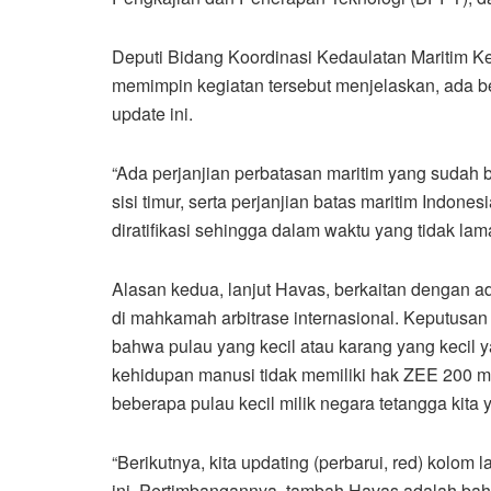
Deputi Bidang Koordinasi Kedaulatan Maritim 
memimpin kegiatan tersebut menjelaskan, ada b
update ini.
“Ada perjanjian perbatasan maritim yang sudah b
sisi timur, serta perjanjian batas maritim Indon
diratifikasi sehingga dalam waktu yang tidak lama
Alasan kedua, lanjut Havas, berkaitan dengan a
di mahkamah arbitrase internasional. Keputusan
bahwa pulau yang kecil atau karang yang kecil 
kehidupan manusi tidak memiliki hak ZEE 200 mil
beberapa pulau kecil milik negara tetangga kita 
“Berikutnya, kita updating (perbarui, red) kolom 
ini. Pertimbangannya, tambah Havas adalah bahw