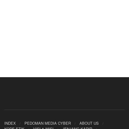
INDEX
PEDOMAN MEDIA CYBER
ABOUT US
KODE ETIK
VISI & MISI
JENJANG KARIR