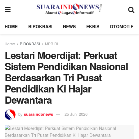
HOME
BIROKRASI
NEWS
EKBIS
OTOMOTIF
Home
BIROKRASI
MPR RI
Lestari Moerdijat: Perkuat
Sistem Pendidikan Nasional
Berdasarkan Tri Pusat
Pendidikan Ki Hajar
Dewantara
by
suaraindonews
25 Juni 2026