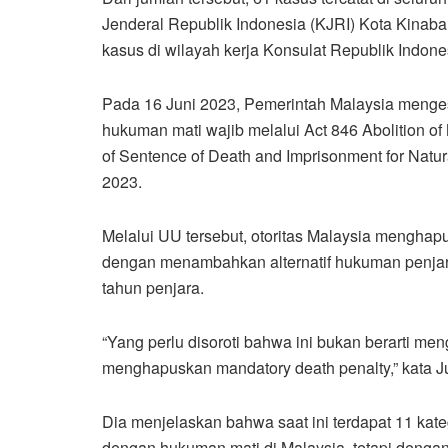
Jenderal Republik Indonesia (KJRI) Kota Kinabal
kasus di wilayah kerja Konsulat Republik Indone
Pada 16 Juni 2023, Pemerintah Malaysia men
hukuman mati wajib melalui Act 846 Abolition o
of Sentence of Death and Imprisonment for Natural
2023.
Melalui UU tersebut, otoritas Malaysia menghap
dengan menambahkan alternatif hukuman penjara
tahun penjara.
“Yang perlu disoroti bahwa ini bukan berarti me
menghapuskan mandatory death penalty,” kata J
Dia menjelaskan bahwa saat ini terdapat 11 kat
dengan hukuman mati di Malaysia, tetapi dengan