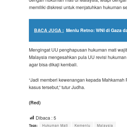
memiliki diskresi untuk menjatuhkan hukuman se
BACA JUGA :
Menlu Retno: WNI di Gaza d
Mengingat UU penghapusan hukuman mati wajib be
Malaysia mengesahkan pula UU revisi hukuman m
agar bisa dikaji kembali.
“Jadi memberi kewenangan kepada Mahkamah Pe
kasus tersebut,” tutur Judha.
(Red)
Dibaca :
5
Tags:
Hukuman Mati
Kemenlu
Malaysia