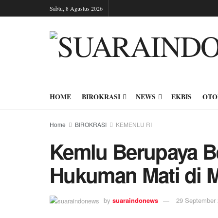
Sabtu, 8 Agustus 2026
HOME
BIROKRASI
NEWS
EKBIS
OTO
Home
BIROKRASI
KEMENLU RI
Kemlu Berupaya B
Hukuman Mati di M
by
suaraindonews
29 September