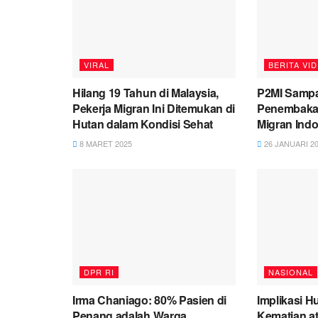
VIRAL
BERITA VI
Hilang 19 Tahun di Malaysia,
P2MI Sampa
Pekerja Migran Ini Ditemukan di
Penembakan
Hutan dalam Kondisi Sehat
Migran Ind
8 MARET 2025
26 JANUARI 2
DPR RI
NASIONAL
Irma Chaniago: 80% Pasien di
Implikasi H
Penang adalah Warga
Kematian at