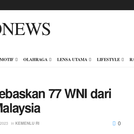
MOTIF
OLAHRAGA
LENSA UTAMA
LIFESTYLE
R
ebaskan 77 WNI dari
alaysia
0
 2023
in
KEMENLU RI