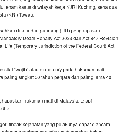
u, enam kasus di wilayah kerja KJRI Kuching, serta dua
sia (KRI) Tawau.
gesahkan dua undang-undang (UU) penghapusan
f Mandatory Death Penalty Act 2023 dan Act 847 Revision
 Life (Temporary Jurisdiction of the Federal Court) Act
us sifat “wajib” atau mandatory pada hukuman mati
 paling singkat 30 tahun penjara dan paling lama 40
nghapuskan hukuman mati di Malaysia, tetapi
udha.
egori tindak kejahatan yang pelakunya dapat diancam
 adanya penghapusan sifat wajib tersebut, hakim