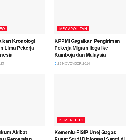
DEO
MEGAPOLITAN
ikan Kronologi
KPPMI Gagalkan Pengiriman
 Lima Pekerja
Pekerja Migran Ilegal ke
onesia
Kamboja dan Malaysia
025
23 NOVEMBER 2024
KEMENLU RI
ukum Akibat
Kemenlu-FISIP Unej Gagas
au Perceraian
Pusat Studi Diplomasi Santri di