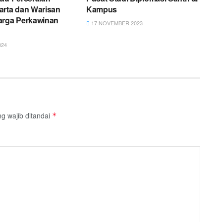
arta dan Warisan
Kampus
arga Perkawinan
17 NOVEMBER 2023
024
g wajib ditandai
*