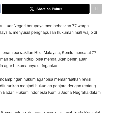
Share on Twitter
an Luar Negeri berupaya membebaskan 77 warga
alaysia, menyusul penghapusan hukuman mati wajib di
 enam perwakilan RI di Malaysia, Kemlu mencatat 77
kuman seumur hidup, bisa mengajukan peninjauan
ia agar hukumannya diringankan.
pendampingan hukum agar bisa memanfaatkan revisi
 diturunkan menjadi hukuman penjara dengan rentang
 dan Badan Hukum Indonesia Kemlu Judha Nugraha dalam
ruh Semenanjung, delapan kasus di wilayah kerja Konsulat