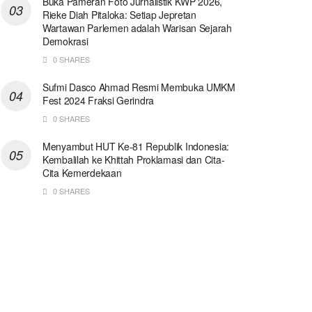
Buka Pameran Foto Jurnalistik KWP 2026,
Rieke Diah Pitaloka: Setiap Jepretan
Wartawan Parlemen adalah Warisan Sejarah
Demokrasi
0 SHARES
Sufmi Dasco Ahmad Resmi Membuka UMKM
Fest 2024 Fraksi Gerindra
0 SHARES
Menyambut HUT Ke-81 Republik Indonesia:
Kembalilah ke Khittah Proklamasi dan Cita-
Cita Kemerdekaan
0 SHARES