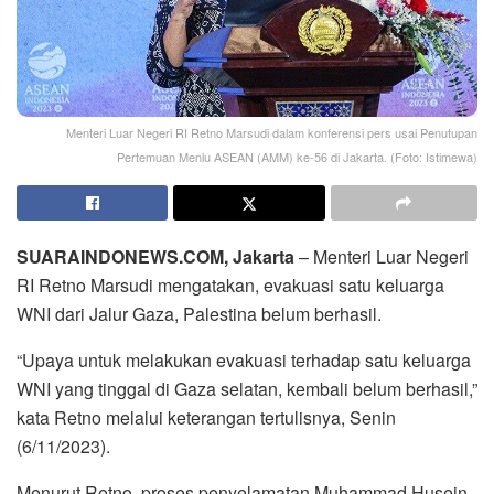
Menteri Luar Negeri RI Retno Marsudi dalam konferensi pers usai Penutupan
Pertemuan Menlu ASEAN (AMM) ke-56 di Jakarta. (Foto: Istimewa)
SUARAINDONEWS.COM, Jakarta
– Menteri Luar Negeri
RI Retno Marsudi mengatakan, evakuasi satu keluarga
WNI dari Jalur Gaza, Palestina belum berhasil.
“Upaya untuk melakukan evakuasi terhadap satu keluarga
WNI yang tinggal di Gaza selatan, kembali belum berhasil,”
kata Retno melalui keterangan tertulisnya, Senin
(6/11/2023).
Menurut Retno, proses penyelamatan Muhammad Husein,