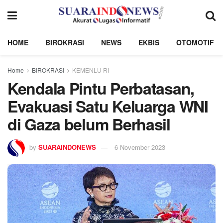
HOME
BIROKRASI
NEWS
EKBIS
OTOMOTIF
Home
BIROKRASI
KEMENLU RI
Kendala Pintu Perbatasan,
Evakuasi Satu Keluarga WNI
di Gaza belum Berhasil
by
SUARAINDONEWS
6 November 2023