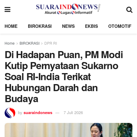
HOME
BIROKRASI
NEWS
EKBIS
OTOMOTIF
Home
BIROKRASI
DPR RI
Di Hadapan Puan, PM Modi
Kutip Pernyataan Sukarno
Soal RI-India Terikat
Hubungan Darah dan
Budaya
by
suaraindonews
7 Juli 2026