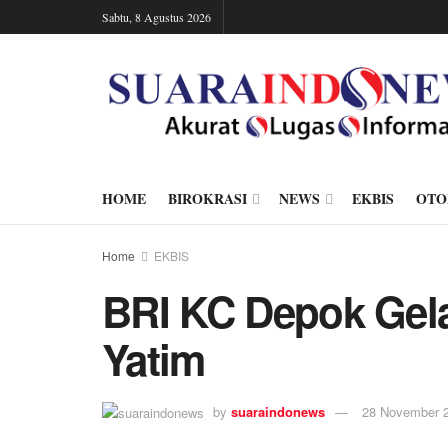
Sabtu, 8 Agustus 2026
HOME
BIROKRASI
NEWS
EKBIS
OTO
Home
EKBIS
BRI KC Depok Gel
Yatim
by
suaraindonews
28 November 