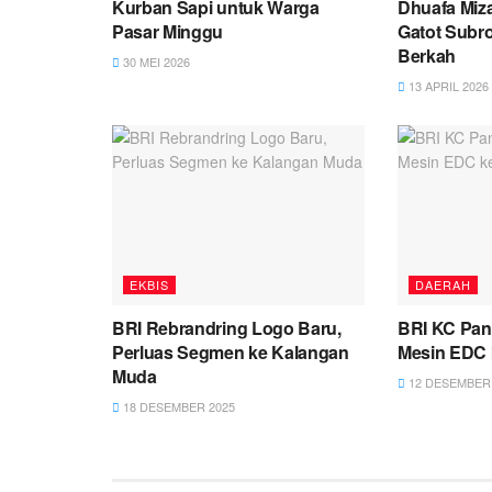
Kurban Sapi untuk Warga
Dhuafa Miz
Pasar Minggu
Gatot Subr
Berkah
30 MEI 2026
13 APRIL 2026
EKBIS
DAERAH
BRI Rebrandring Logo Baru,
BRI KC Pan
Perluas Segmen ke Kalangan
Mesin EDC 
Muda
12 DESEMBER 
18 DESEMBER 2025