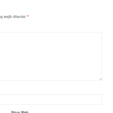
g wajib ditandai
*
Situs Web