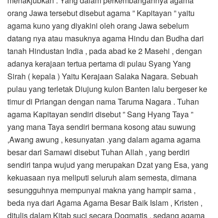
menakjubkan . Yang dalam perkembangannya agama
orang Jawa tersebut disebut agama ” Kapitayan ” yaitu
agama kuno yang diyakini oleh orang Jawa sebelum
datang nya atau masuknya agama Hindu dan Budha dari
tanah Hindustan India , pada abad ke 2 Masehi , dengan
adanya kerajaan tertua pertama di pulau Syang Yang
Sirah ( kepala ) Yaitu Kerajaan Salaka Nagara. Sebuah
pulau yang terletak Diujung kulon Banten lalu bergeser ke
timur di Priangan dengan nama Taruma Nagara . Tuhan
agama Kapitayan sendiri disebut ” Sang Hyang Taya ”
yang mana Taya sendiri bermana kosong atau suwung
,Awang awung , kesunyatan .yang dalam agama agama
besar dari Samawi disebut Tuhan Allah , yang berdiri
sendiri tanpa wujud yang merupakan Dzat yang Esa, yang
kekuasaan nya meliputi seluruh alam semesta, dimana
sesungguhnya mempunyai makna yang hampir sama ,
beda nya dari Agama Agama Besar Baik Islam , Kristen ,
ditulis dalam Kitab suci secara Dogmatis , sedang agama