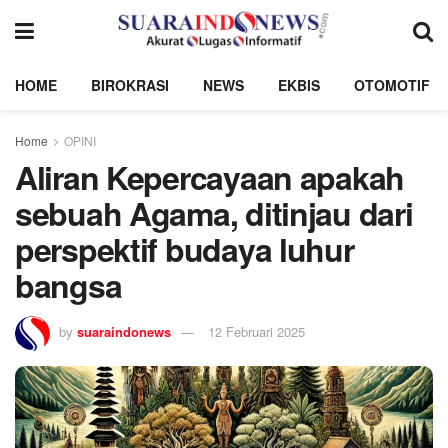
HOME
BIROKRASI
NEWS
EKBIS
OTOMOTIF
Home
OPINI
Aliran Kepercayaan apakah
sebuah Agama, ditinjau dari
perspektif budaya luhur
bangsa
by
suaraindonews
12 Februari 2025