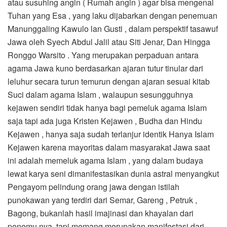
atau susuhing angin ( Rumah angin ) agar bisa mengenal
Tuhan yang Esa , yang laku dijabarkan dengan penemuan
Manunggaling Kawulo lan Gusti , dalam perspektif tasawuf
Jawa oleh Syech Abdul Jalil atau Siti Jenar, Dan Hingga
Ronggo Warsito . Yang merupakan perpaduan antara
agama Jawa kuno berdasarkan ajaran tutur tinular dari
leluhur secara turun temurun dengan ajaran sesuai kitab
Suci dalam agama Islam , walaupun sesungguhnya
kejawen sendiri tidak hanya bagi pemeluk agama Islam
saja tapi ada juga Kristen Kejawen , Budha dan Hindu
Kejawen , hanya saja sudah terlanjur identik Hanya Islam
Kejawen karena mayoritas dalam masyarakat Jawa saat
ini adalah memeluk agama Islam , yang dalam budaya
lewat karya seni dimanifestasikan dunia astral menyangkut
Pengayom pelindung orang jawa dengan istilah
punokawan yang terdiri dari Semar, Gareng , Petruk ,
Bagong, bukanlah hasil imajinasi dan khayalan dari
penemu nya, tapi memang merupakan manifestasi dari