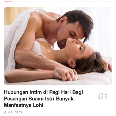
Hubungan Intim di Pagi Hari Bagi
Pasangan Suami Istri Banyak
Manfaatnya Loh!
0 SHARES