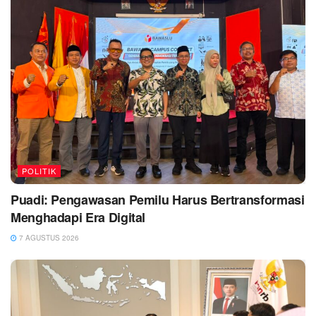
POLITIK
Puadi: Pengawasan Pemilu Harus Bertransformasi
Menghadapi Era Digital
7 AGUSTUS 2026