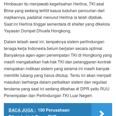
Himbauan itu menjawab kegelisahan Herlina, TKI asal
Bima yang sedang terlilit kasus tuduhan pencurian dari
majikannya, padahal menurut Herlina ia telah dijebak.
Saat ini Herlina tinggal sementara di shelter yang dikelola
Yayasan Dompet Dhuafa Hongkong.
Dalam telaah awal ini, tampaknya sistem perlindungan
tenaga kerja Indonesia belum berjalan secara optimal.
Banyaknya agen-agen penempatan TKI di Hongkong yang
masih mengabaikan hak-hak TKI dan pelanggaran kontrak
merupakan indikasi sistem yang selama ini masih banyak
memiliki lubang yang harus ditutup. Tentu ini akan menjadi
masukan berharga dalam perbaikan sistem dan regulasi
terutama yang saat ini sedang dibahas di DPR yaitu RUU
Penempatan dan Perlindungan TKI Luar Negeri.
BACA JUGA :
150 Perusahaan