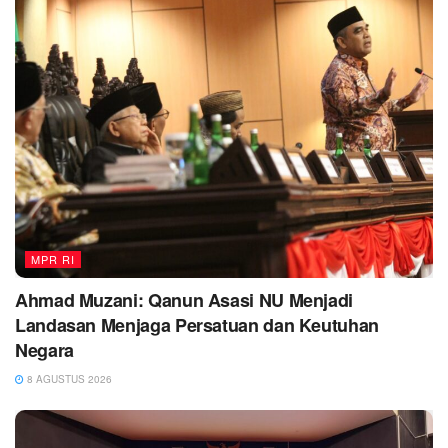
MPR RI
Ahmad Muzani: Qanun Asasi NU Menjadi
Landasan Menjaga Persatuan dan Keutuhan
Negara
8 AGUSTUS 2026