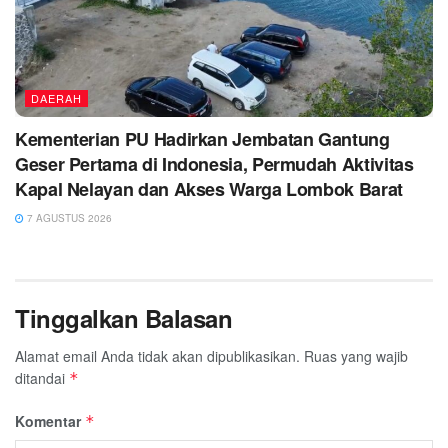
DAERAH
Kementerian PU Hadirkan Jembatan Gantung
Geser Pertama di Indonesia, Permudah Aktivitas
Kapal Nelayan dan Akses Warga Lombok Barat
7 AGUSTUS 2026
Tinggalkan Balasan
Alamat email Anda tidak akan dipublikasikan.
Ruas yang wajib
ditandai
*
Komentar
*