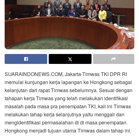
SUARAINDONEWS.COM, Jakarta-Timwas TKI DPR RI
memulai kunjungan kerja lapangan ke Hongkong sebagai
kelanjutan dari rapat Timwas sebelumnya. Sesuai dengan
tahapan kerja Timwas yang telah melakukan identifikasi
masalah pada masa pra penempatan TKI, kali ini Timwas
melakukan tahap kerja selanjutnya yaitu menggali dan
mengidentifikasi permasalahan di di masa penempatan.
Hongkong menjadi tujuan utama Timwas dalam tahap ini.