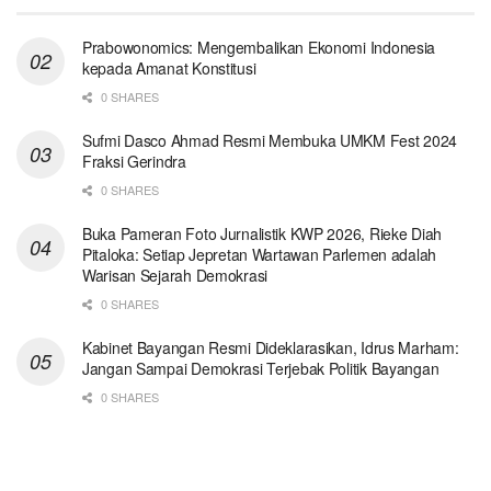
Prabowonomics: Mengembalikan Ekonomi Indonesia
kepada Amanat Konstitusi
0 SHARES
Sufmi Dasco Ahmad Resmi Membuka UMKM Fest 2024
Fraksi Gerindra
0 SHARES
Buka Pameran Foto Jurnalistik KWP 2026, Rieke Diah
Pitaloka: Setiap Jepretan Wartawan Parlemen adalah
Warisan Sejarah Demokrasi
0 SHARES
Kabinet Bayangan Resmi Dideklarasikan, Idrus Marham:
Jangan Sampai Demokrasi Terjebak Politik Bayangan
0 SHARES