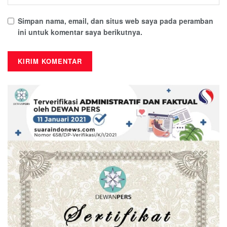
Simpan nama, email, dan situs web saya pada peramban
ini untuk komentar saya berikutnya.