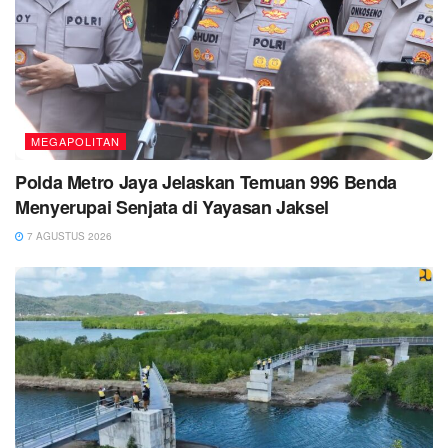
MEGAPOLITAN
Polda Metro Jaya Jelaskan Temuan 996 Benda
Menyerupai Senjata di Yayasan Jaksel
7 AGUSTUS 2026