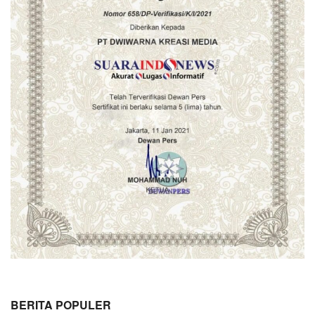
BERITA POPULER