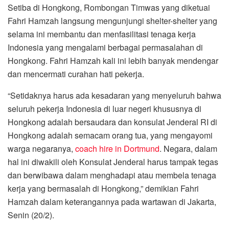
Setiba di Hongkong, Rombongan Timwas yang diketuai
Fahri Hamzah langsung mengunjungi shelter-shelter yang
selama ini membantu dan menfasilitasi tenaga kerja
Indonesia yang mengalami berbagai permasalahan di
Hongkong. Fahri Hamzah kali ini lebih banyak mendengar
dan mencermati curahan hati pekerja.
“Setidaknya harus ada kesadaran yang menyeluruh bahwa
seluruh pekerja Indonesia di luar negeri khususnya di
Hongkong adalah bersaudara dan konsulat Jenderal RI di
Hongkong adalah semacam orang tua, yang mengayomi
warga negaranya,
coach hire in Dortmund
. Negara, dalam
hal ini diwakili oleh Konsulat Jenderal harus tampak tegas
dan berwibawa dalam menghadapi atau membela tenaga
kerja yang bermasalah di Hongkong,” demikian Fahri
Hamzah dalam keterangannya pada wartawan di Jakarta,
Senin (20/2).