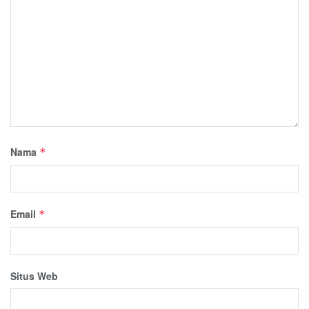
Nama
*
Email
*
Situs Web