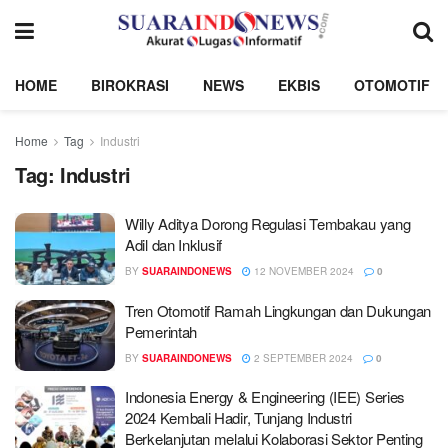
HOME
BIROKRASI
NEWS
EKBIS
OTOMOTIF
Home
Tag
Industri
Tag:
Industri
Willy Aditya Dorong Regulasi Tembakau yang
Adil dan Inklusif
BY
SUARAINDONEWS
12 NOVEMBER 2024
0
Tren Otomotif Ramah Lingkungan dan Dukungan
Pemerintah
BY
SUARAINDONEWS
2 SEPTEMBER 2024
0
Indonesia Energy & Engineering (IEE) Series
2024 Kembali Hadir, Tunjang Industri
Berkelanjutan melalui Kolaborasi Sektor Penting