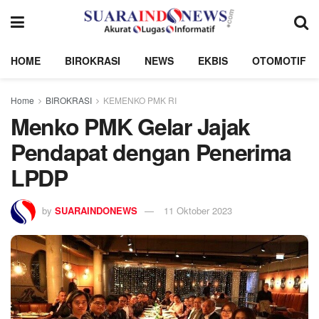
HOME
BIROKRASI
NEWS
EKBIS
OTOMOTIF
Home
BIROKRASI
KEMENKO PMK RI
Menko PMK Gelar Jajak
Pendapat dengan Penerima
LPDP
by
SUARAINDONEWS
11 Oktober 2023