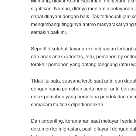
Memang, diakui Abdul Rachman, menjelang akhi
signifikan. Namun, dirinya menjamin pelayanan 
dapat dilayani dengan baik. Tak terkecuali jam 
mengimbangi tingginya animo masyarakat yang t
semakin baik ini.
Seperti diketahui, layanan keimigrasian terbagi
dan anak-anak (prioritas, red), pemohon by onlin
terakhir pemohon yang datang langsung (atau wal
Tidak itu saja, suasana tertib saat antri pun dap
dengan nama pemohon serta nomor antri berda
untuk pemohon yang bercelana pendek dan memak
semacam itu tidak diperkenankan.
Dan terpenting, keramahan saat melayani serta
dokumen keimigrasian, pasti dilayani dengan b