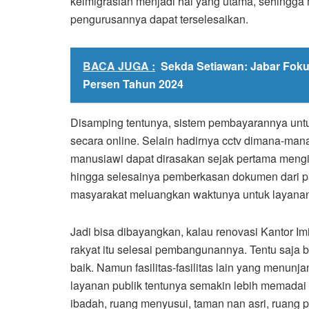
keimigrasian menjadi hal yang utama, sehingg
pengurusannya dapat terselesaikan.
BACA JUGA :
Sekda Setiawan: Jabar Fokus
Persen Tahun 2024
Disamping tentunya, sistem pembayarannya untu
secara online. Selain hadirnya cctv dimana-mana
manusiawi dapat dirasakan sejak pertama menginj
hingga selesainya pemberkasan dokumen dari p
masyarakat meluangkan waktunya untuk layanan k
Jadi bisa dibayangkan, kalau renovasi Kantor I
rakyat itu selesai pembangunannya. Tentu saja 
baik. Namun fasilitas-fasilitas lain yang menunj
layanan publik tentunya semakin lebih memadai 
ibadah, ruang menyusui, taman nan asri, ruang pa