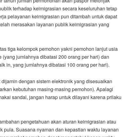
r tahun jumlah permohonan akan paspor melonjak
publik terhadap keimigrasian secara keseluruhan tetap
kerja pelayanan keimigrasian pun ditambah untuk dapat
elah merasakan layanan publik keimigrasian yang
 atas tiga kelompok pemohon yakni pemohon lanjut usia
e (yang jumlahnya dibatasi 200 orang per hari) dan
k in, yang jumlahnya dibatasi 100 orang per hari).
at dijamin dengan sistem elektronik yang disesuaikan
sarkan kebutuhan masing-masing pemohon). Apalagi
ai sandal, jangan harap untuk dilayani karena prilaku
 tambahan pengetahuan akan aturan keimigrasian atau
aik pula. Suasana nyaman dan kepastian waktu layanan