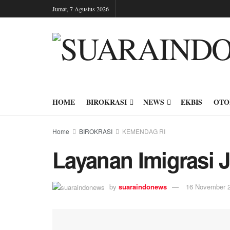
Jumat, 7 Agustus 2026
HOME
BIROKRASI
NEWS
EKBIS
OTO
Home
BIROKRASI
KEMENDAG RI
Layanan Imigrasi 
by
suaraindonews
16 November 