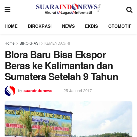
HOME
BIROKRASI
NEWS
EKBIS
OTOMOTIF
Home
BIROKRASI
KEMENDAG RI
Blora Baru Bisa Ekspor
Beras ke Kalimantan dan
Sumatera Setelah 9 Tahun
by
suaraindonews
25 Januari 2017