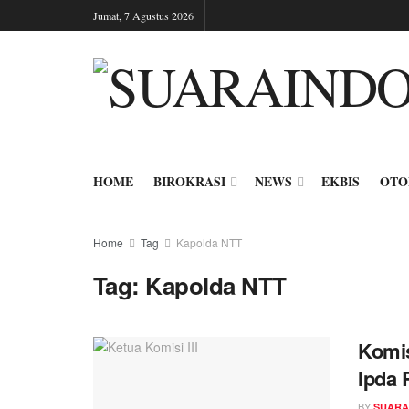
Jumat, 7 Agustus 2026
HOME
BIROKRASI
NEWS
EKBIS
OTO
Home
Tag
Kapolda NTT
Tag:
Kapolda NTT
Komis
Ipda 
BY
SUARA