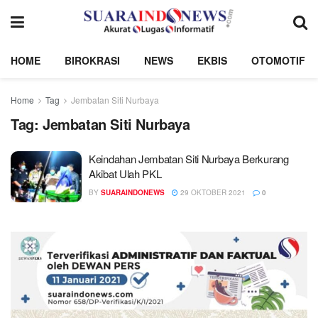
HOME
BIROKRASI
NEWS
EKBIS
OTOMOTIF
Home
Tag
Jembatan Siti Nurbaya
Tag:
Jembatan Siti Nurbaya
Keindahan Jembatan Siti Nurbaya Berkurang
Akibat Ulah PKL
BY
SUARAINDONEWS
29 OKTOBER 2021
0