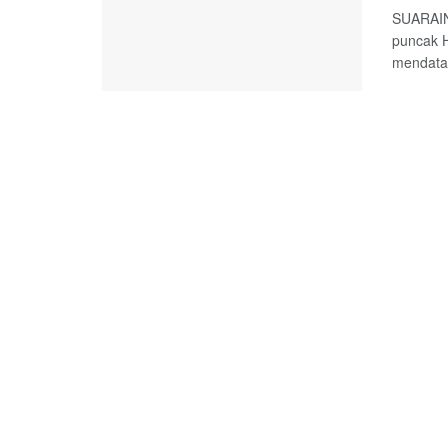
SUARAIN
puncak H
mendatan