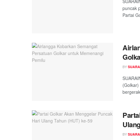
SUARAIN
puncak p
Partai Go
Airla
Golka
BY
SUARA
SUARAIN
(Golkar)
bergerak
Parta
Ulang
BY
SUARA