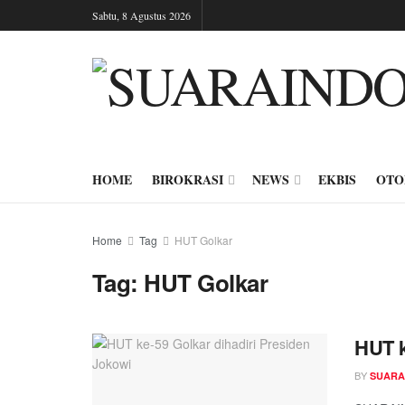
Sabtu, 8 Agustus 2026
HOME
BIROKRASI
NEWS
EKBIS
OTO
Home
Tag
HUT Golkar
Tag:
HUT Golkar
HUT k
BY
SUARA