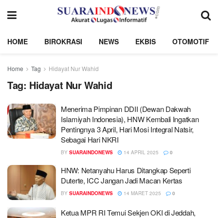
HOME
BIROKRASI
NEWS
EKBIS
OTOMOTIF
Home
Tag
Hidayat Nur Wahid
Tag:
Hidayat Nur Wahid
Menerima Pimpinan DDII (Dewan Dakwah
Islamiyah Indonesia), HNW Kembali Ingatkan
Pentingnya 3 April, Hari Mosi Integral Natsir,
Sebagai Hari NKRI
BY
SUARAINDONEWS
14 APRIL 2025
0
HNW: Netanyahu Harus Ditangkap Seperti
Duterte, ICC Jangan Jadi Macan Kertas
BY
SUARAINDONEWS
14 MARET 2025
0
Ketua MPR RI Temui Sekjen OKI di Jeddah,