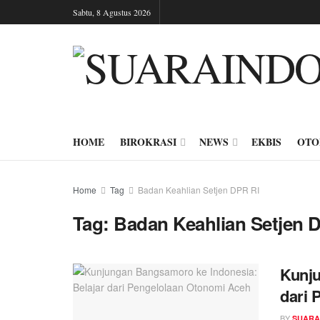
Sabtu, 8 Agustus 2026
HOME
BIROKRASI
NEWS
EKBIS
OTO
Home
Tag
Badan Keahlian Setjen DPR RI
Tag:
Badan Keahlian Setjen 
Kunju
dari 
BY
SUARA